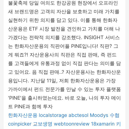
불꽃축제 당일 여의도 한강공원 현장에서 오프라인
새 브랜드명은 고객의 자산을 보호하고 미래 가치를
실현하기 위한 의지를 담고 있다. 이를 통해 한화자
산운용은 ETF 시장 발전을 견인하고 가치를 더해 나
가겠다는 전략적 의지를 강조했다. INSIGHT 서비스
는 한화자산운용의 직판어플 PINE입니다! 직판? 그
게 뭐죠?! 자산운용사의 직판은 직접 판매, 즉 펀드
를 고객들에게 유통과정 없이 직접 판다는 의미를 담
고 있어요. 음 직접 판매..? 자산운용사는 한화자산운
용입니다. 지난달 11일, 저희 한화자산운용은 가장
가까이에서 펀드 전문가를 만날 수 있는 투자 플랫폼
'PINE'을 출시하였는데요. 바로 오늘, 나의 투자 메이
트 PINE과 함께 투자
한화자산운용
localstorage
abctesol
Moodys
수협
coinpicker
교보생명
webtoonreview
18xamarin
키