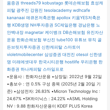
움증권
threads79
kobustago
롯데손해보험
효성캐
피탈
광주진
강원진
tesolacademy
wdhcafe
kananaai
애큐온저축은행
apollox
키움YES저축은
행
KDB생명
NH투자증권
SC제일은행
경남은행
노
안백내장
magnetar
케이뱅크
DB손해보험
유진자산
운용
한화손해보험
부산진
tube100
유튜브 뮤직
골
든브릿지투자증권
신한캐피탈
스마토어
violetmobilecenter
삼성증권
대전진
otesol
신한생
명
미래에셋대우
한국시티은행
hostlife
우리은행
한
화증권
하나캐피탈
스마일프로
•운용사 : 한화자산운용 •상장일: 2022년 9월 22일
•총보수 : 연 0.5% 구성 종목 (2025년 2월 20일 기
준) •삼성전자: 26.83% •Micron Technology Inc :
24.67% •SK하이닉스 : 24.22% •ASML Holding
NV : 9.88 한화자산운용이 KDEF PLUS Korea