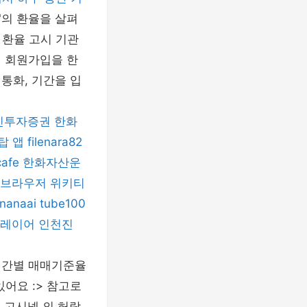
"의 환율을 살펴
 환율 고시 기관
서 회원가입을 한
 통화, 기간을 입
진투자증권
한화
탑 앱
filenara82
afe
한화자산운
 브라우저
위키티
nanaai
tube100
플레이어
인천진
→ 기간별 매매기준율
어요 :> 참고로
는 고시넷 의 허락