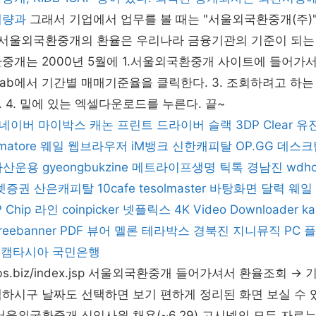
래량과
그래서 기업에서 업무를 볼 때는 "서울외국환중개(주)
. 서울외국환중개의 환율은 우리나라 금융기관의 기준이 되는
중개는 2000년 5월에 1.서울외국환중개 사이트에 들어가
 Tab에서 기간별 매매기준율을 클릭한다. 3. 조회하려고 하는
 4. 밑에 있는 엑셀다운로드를 누른다. 끝~
네이버 마이박스
캐논 프린트 드라이버
슬랙
3DP Clear
유
matore
웨일 웹브라우저
iM뱅크
신한캐피탈
OP.GG 데스크
자산운용
gyeongbukzine
메트라이프생명
틱톡
경남진
wdhc
셋증권
산은캐피탈
10cafe
tesolmaster
바탕화면 달력
웨일
 Chip
라인
coinpicker
넷플릭스
4K Video Downloader
ka
reebanner
PDF 뷰어
멜론
테라박스
경북진
지니뮤직 PC 
캠타시아
국민은행
.smbs.biz/index.jsp 서울외국환중개 들어가셔서 환율조회 
하시구 날짜도 선택하면 보기 편하게 정리된 화면 보실 수 있
 서울외국환중개 신입사원 채용(~6.29) 고시넷의 모든 자료