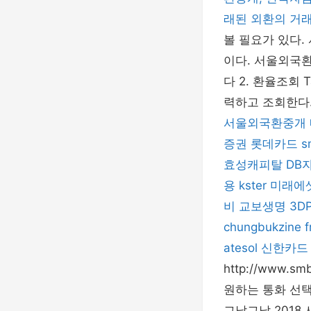
래된 외환의 거
볼 필요가 있다
이다. 서울외국환
다 2. 환율조회
력하고 조회한다.
서울외국환중개
증권
롯데카드
s
효성캐피탈
DB
용
kster
미래에
비
교보생명
3DP
chungbukzine
f
atesol
신한카드
http://www
원하는 통화 선택
그날그날 2018