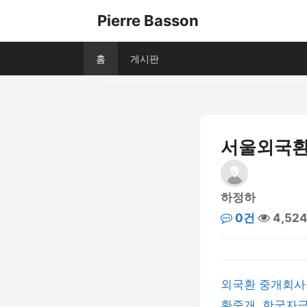
Pierre Basson
홈
게시판
서울외국환
하정하
0건
4,52
외국환 중개회사
환중개, 한국자금