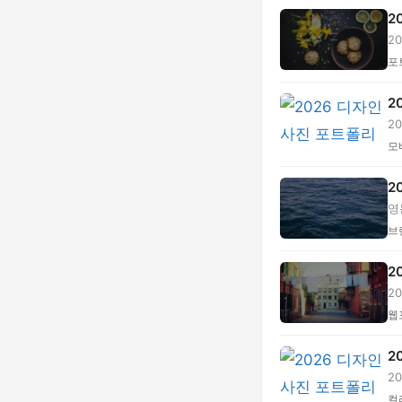
2
2
포
2
2
별.
모
2
영
...
브
2
2
이너
웹
2
2
정,
컬