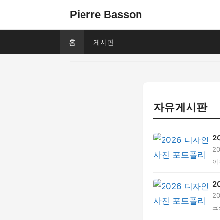
Pierre Basson
홈
게시판
자유게시판
2
2
트.
이
2
2
과.
크