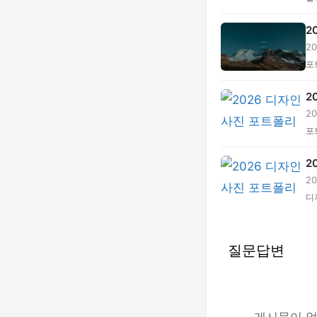
2
2
점.
포
2
2
환.
포
2
2
원.
디
질문답변